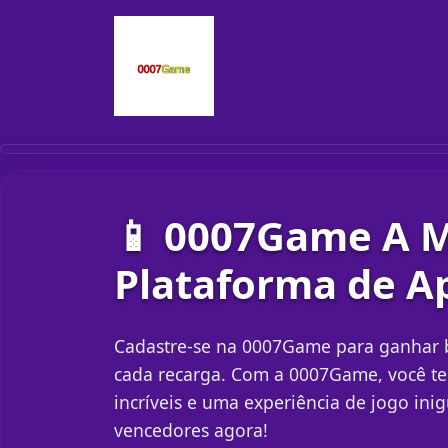
📱 0007Game A 
Plataforma de A
Cadastre-se na 0007Game para ganhar 
cada recarga. Com a 0007Game, você t
incríveis e uma experiência de jogo inig
vencedores agora!