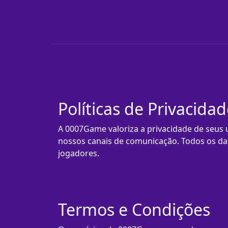
Políticas de Privacida
A 0007Game valoriza a privacidade de seus
nossos canais de comunicação. Todos os dad
jogadores.
Termos e Condições