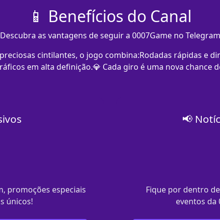
📱 Benefícios do Canal
Descubra as vantagens de seguir a 0007Game no Telegra
eciosas cintilantes, o jogo combina:Rodadas rápidas e d
ráficos em alta definição.💎 Cada giro é uma nova chance de
sivos
📢 Notí
m, promoções especiais
Fique por dentro d
s únicos!
eventos da