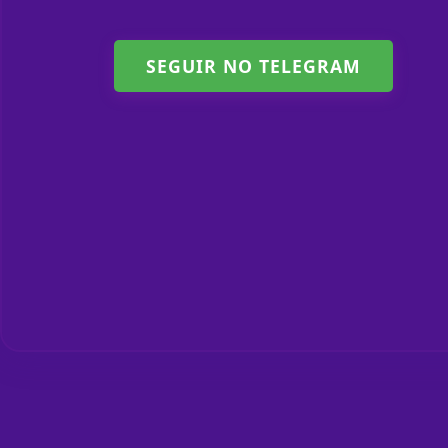
SEGUIR NO TELEGRAM