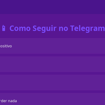
📱 Como Seguir no Telegram
ositivo
erder nada