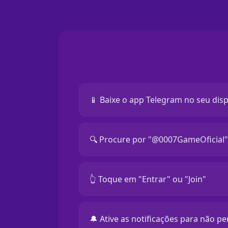
📱 Baixe o app Telegram no seu disp
🔍 Procure por "@0007GameOficial"
👆 Toque em "Entrar" ou "Join"
🔔 Ative as notificações para não p