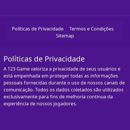
Políticas de Privacidade
Termos e Condições
Sitemap
Políticas de Privacidade
A 123 Game valoriza a privacidade de seus usuários e
está empenhada em proteger todas as informações
pessoais fornecidas durante o uso de nossos canais de
comunicação. Todos os dados coletados são utilizados
exclusivamente para fins de melhoria contínua da
experiência de nossos jogadores.