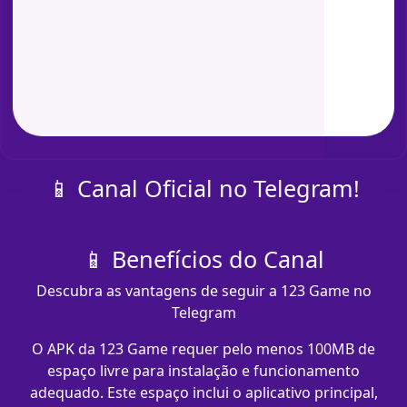
📱 Canal Oficial no Telegram!
📱 Benefícios do Canal
Descubra as vantagens de seguir a 123 Game no
Telegram
O APK da 123 Game requer pelo menos 100MB de
espaço livre para instalação e funcionamento
adequado. Este espaço inclui o aplicativo principal,