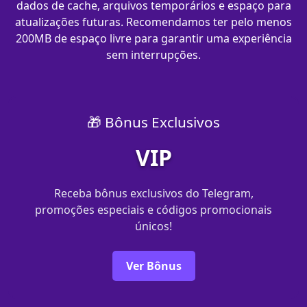
dados de cache, arquivos temporários e espaço para
atualizações futuras. Recomendamos ter pelo menos
200MB de espaço livre para garantir uma experiência
sem interrupções.
🎁 Bônus Exclusivos
VIP
Receba bônus exclusivos do Telegram,
promoções especiais e códigos promocionais
únicos!
Ver Bônus