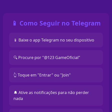
📱 Como Seguir no Telegram
📱 Baixe o app Telegram no seu dispositivo
🔍 Procure por "@123 GameOficial"
👆 Toque em "Entrar" ou "Join"
🔔 Ative as notificações para não perder
nada