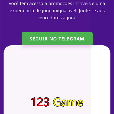
você tem acesso a promoções incríveis e uma
experiência de jogo inigualável. Junte-se aos
vencedores agora!
SEGUIR NO TELEGRAM