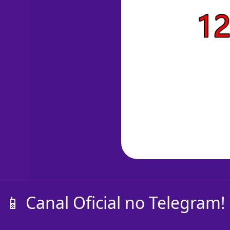
📱 Canal Oficial no Telegram!