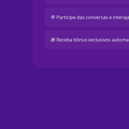
💬 Participe das conversas e interaj
🎁 Receba bônus exclusivos autom