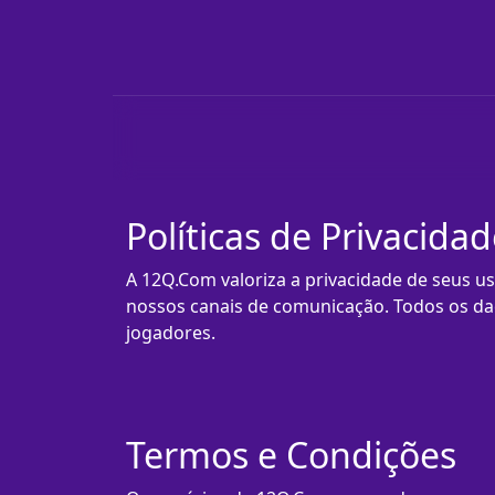
Políticas de Privacida
A 12Q.Com valoriza a privacidade de seus 
nossos canais de comunicação. Todos os dad
jogadores.
Termos e Condições