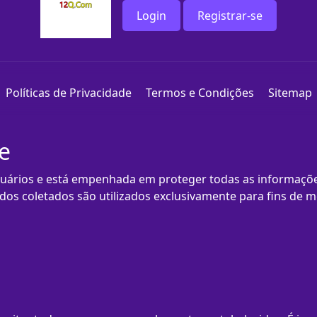
Login
Registrar-se
Políticas de Privacidade
Termos e Condições
Sitemap
de
usuários e está empenhada em proteger todas as informaçõe
os coletados são utilizados exclusivamente para fins de m