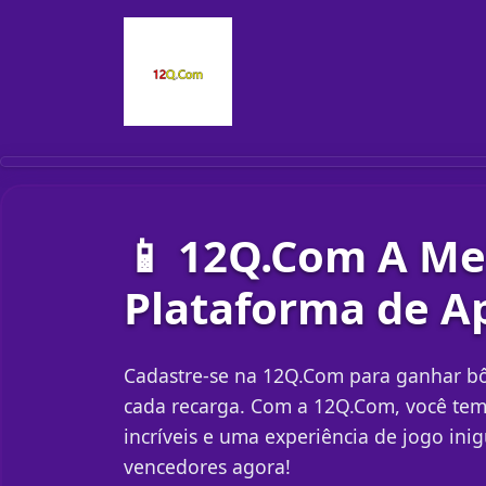
📱 12Q.Com A Me
Plataforma de A
Cadastre-se na 12Q.Com para ganhar b
cada recarga. Com a 12Q.Com, você te
incríveis e uma experiência de jogo inig
vencedores agora!