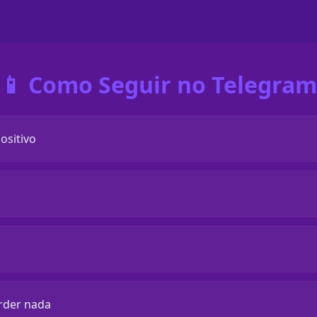
📱 Como Seguir no Telegram
ositivo
erder nada