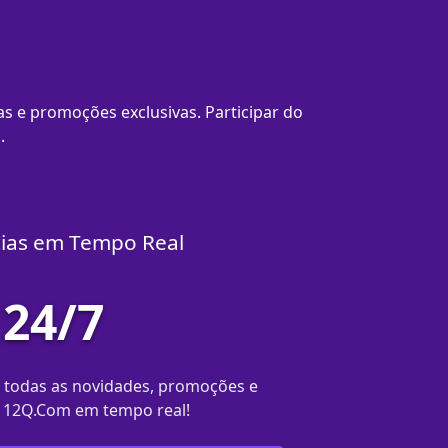
s e promoções exclusivas. Participar do
.
cias em Tempo Real
24/7
e todas as novidades, promoções e
 12Q.Com em tempo real!