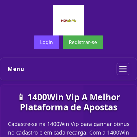
Login
Registrar-se
Menu
📱 1400Win Vip A Melhor
Plataforma de Apostas
Cadastre-se na 1400Win Vip para ganhar bônus
no cadastro e em cada recarga. Com a 1400Win