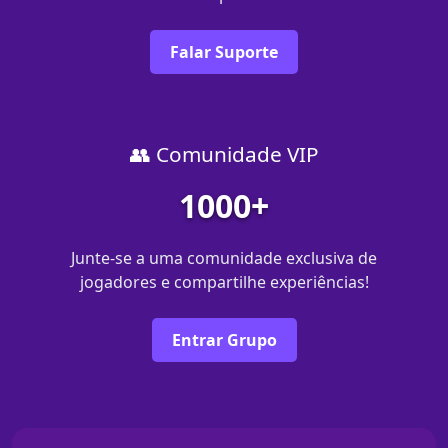
Falar Suporte
👥 Comunidade VIP
1000+
Junte-se a uma comunidade exclusiva de
jogadores e compartilhe experiências!
Entrar Grupo