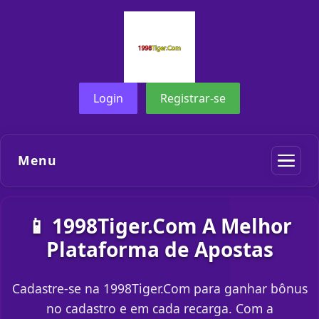
Login
Registrar-se
Menu
📱 1998Tiger.Com A Melhor
Plataforma de Apostas
Cadastre-se na 1998Tiger.Com para ganhar bônus
no cadastro e em cada recarga. Com a