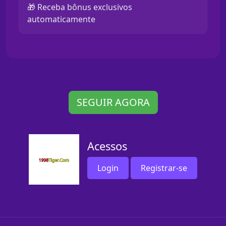
🎁 Receba bônus exclusivos
automaticamente
SEGUIR AGORA
Acessos
Login
Registrar-se