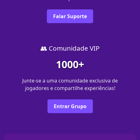
Falar Suporte
👥 Comunidade VIP
1000+
Junte-se a uma comunidade exclusiva de
jogadores e compartilhe experiências!
Entrar Grupo