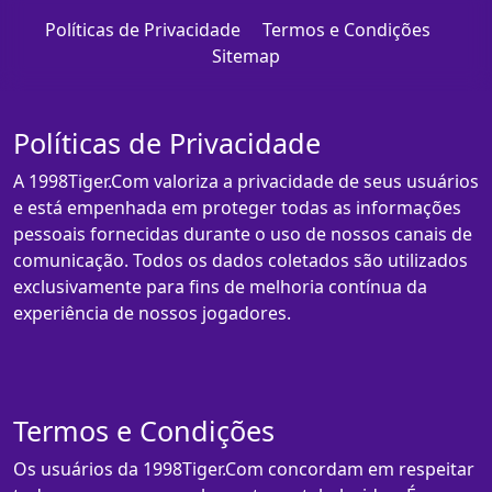
Políticas de Privacidade
Termos e Condições
Sitemap
Políticas de Privacidade
A 1998Tiger.Com valoriza a privacidade de seus usuários
e está empenhada em proteger todas as informações
pessoais fornecidas durante o uso de nossos canais de
comunicação. Todos os dados coletados são utilizados
exclusivamente para fins de melhoria contínua da
experiência de nossos jogadores.
Termos e Condições
Os usuários da 1998Tiger.Com concordam em respeitar