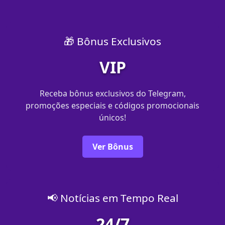
🎁 Bônus Exclusivos
VIP
Receba bônus exclusivos do Telegram,
promoções especiais e códigos promocionais
únicos!
Ver Bônus
📢 Notícias em Tempo Real
24/7