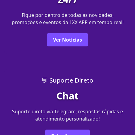
Fique por dentro de todas as novidades,
promoções e eventos da 1XX APP em tempo real!
Ver Notícias
💬 Suporte Direto
Chat
Suporte direto via Telegram, respostas rápidas e
atendimento personalizado!