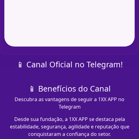
📱 Canal Oficial no Telegram!
📱 Benefícios do Canal
Descubra as vantagens de seguir a 1XX APP no
Telegram
Desde sua fundação, a 1XX APP se destaca pela
estabilidade, segurança, agilidade e reputação que
conquistaram a confiança do setor.