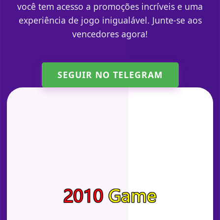
você tem acesso a promoções incríveis e uma
experiência de jogo inigualável. Junte-se aos
vencedores agora!
SEGUIR NO TELEGRAM