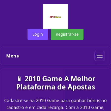
Login
Registrar-se
Menu
📱 2010 Game A Melhor
Plataforma de Apostas
Cadastre-se na 2010 Game para ganhar bônus no
cadastro e em cada recarga. Com a 2010 Game,