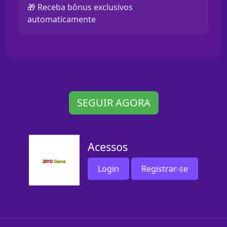
🎁 Receba bônus exclusivos
automaticamente
SEGUIR AGORA
Acessos
Login
Registrar-se