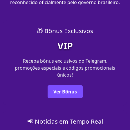
reconhecido oficialmente pelo governo brasileiro.
🎁 Bônus Exclusivos
VIP
Receba bônus exclusivos do Telegram,
promoções especiais e códigos promocionais
únicos!
Ver Bônus
📢 Notícias em Tempo Real