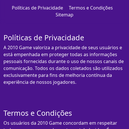
Políticas de Privacidade
Termos e Condições
Sitemap
Políticas de Privacidade
A 2010 Game valoriza a privacidade de seus usuários e
está empenhada em proteger todas as informações
pessoais fornecidas durante o uso de nossos canais de
comunicação. Todos os dados coletados são utilizados
exclusivamente para fins de melhoria contínua da
experiência de nossos jogadores.
Termos e Condições
Os usuários da 2010 Game concordam em respeitar