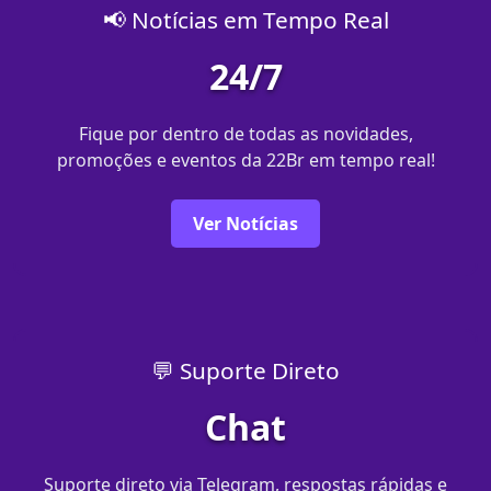
📢 Notícias em Tempo Real
24/7
Fique por dentro de todas as novidades,
promoções e eventos da 22Br em tempo real!
Ver Notícias
💬 Suporte Direto
Chat
Suporte direto via Telegram, respostas rápidas e