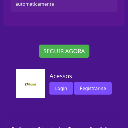
automaticamente
SEGUIR AGORA
Acessos
Login
Registrar-se