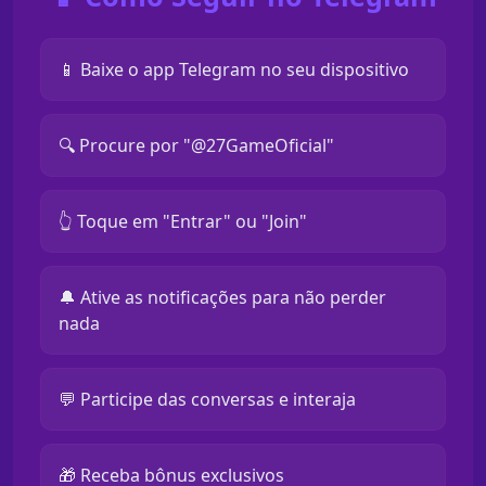
📱 Baixe o app Telegram no seu dispositivo
🔍 Procure por "@27GameOficial"
👆 Toque em "Entrar" ou "Join"
🔔 Ative as notificações para não perder
nada
💬 Participe das conversas e interaja
🎁 Receba bônus exclusivos