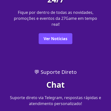
Fique por dentro de todas as novidades,
promoções e eventos da 27Game em tempo
real!
Ver Notícias
💬 Suporte Direto
Chat
Suporte direto via Telegram, respostas rápidas e
atendimento personalizado!