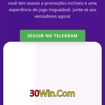
você tem acesso a promoções incríveis e uma
experiência de jogo inigualável. Junte-se aos
vencedores agora!
SEGUIR NO TELEGRAM