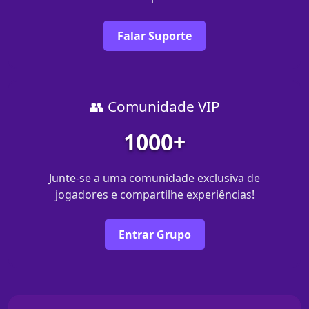
Falar Suporte
👥 Comunidade VIP
1000+
Junte-se a uma comunidade exclusiva de
jogadores e compartilhe experiências!
Entrar Grupo