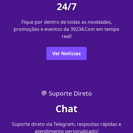
24/7
Fique por dentro de todas as novidades,
promoções e eventos da 39234.Com em tempo
real!
Ver Notícias
💬 Suporte Direto
Chat
Suporte direto via Telegram, respostas rápidas e
atendimento personalizado!