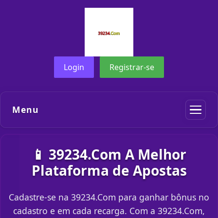
Login
Registrar-se
Menu
📱 39234.Com A Melhor
Plataforma de Apostas
Cadastre-se na 39234.Com para ganhar bônus no
cadastro e em cada recarga. Com a 39234.Com,