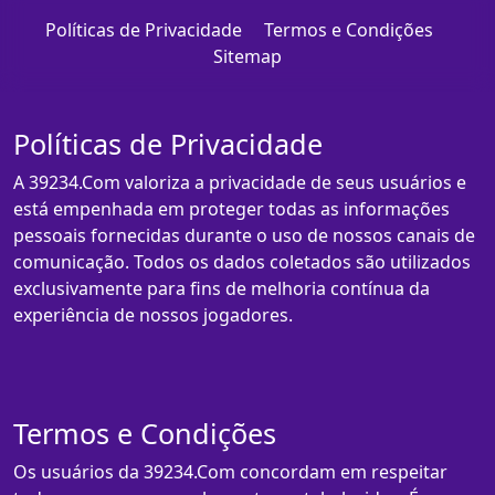
Políticas de Privacidade
Termos e Condições
Sitemap
Políticas de Privacidade
A 39234.Com valoriza a privacidade de seus usuários e
está empenhada em proteger todas as informações
pessoais fornecidas durante o uso de nossos canais de
comunicação. Todos os dados coletados são utilizados
exclusivamente para fins de melhoria contínua da
experiência de nossos jogadores.
Termos e Condições
Os usuários da 39234.Com concordam em respeitar