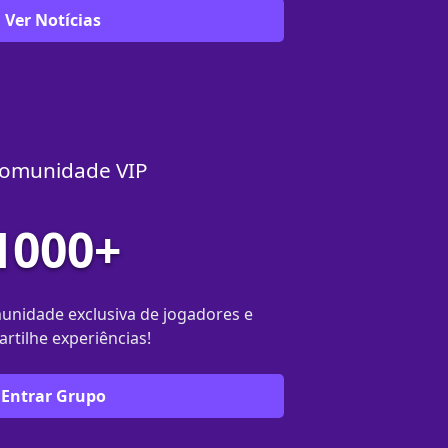
Ver Notícias
Comunidade VIP
1000+
unidade exclusiva de jogadores e
rtilhe experiências!
Entrar Grupo