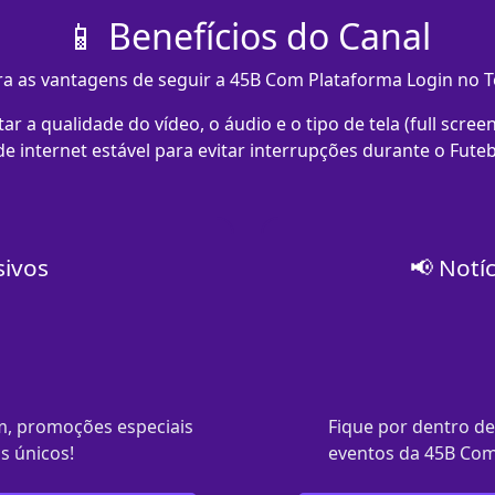
📱 Benefícios do Canal
a as vantagens de seguir a 45B Com Plataforma Login no 
 a qualidade do vídeo, o áudio e o tipo de tela (full scree
e internet estável para evitar interrupções durante o Futeb
sivos
📢 Notí
m, promoções especiais
Fique por dentro d
s únicos!
eventos da 45B Com