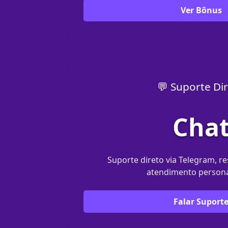
Ver Bônus
💬 Suporte Di
Cha
Suporte direto via Telegram, r
atendimento persona
Falar Suport