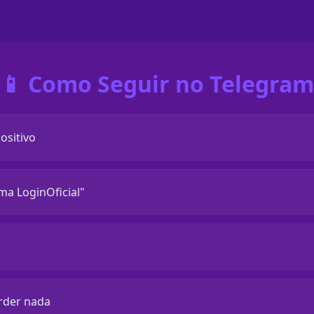
📱 Como Seguir no Telegram
ositivo
ma LoginOficial"
erder nada