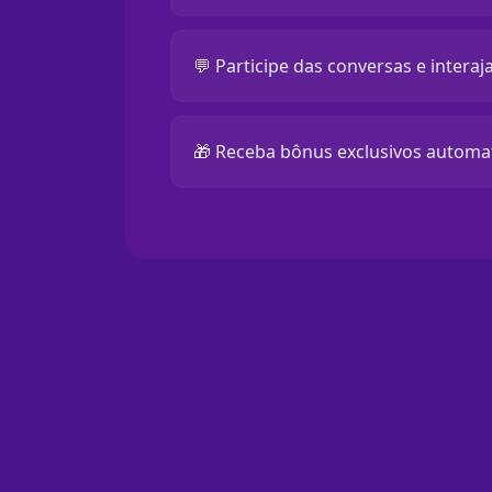
💬 Participe das conversas e interaj
🎁 Receba bônus exclusivos autom