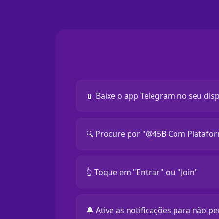
📱 Baixe o app Telegram no seu disp
🔍 Procure por "@45B Com Platafor
👆 Toque em "Entrar" ou "Join"
🔔 Ative as notificações para não p