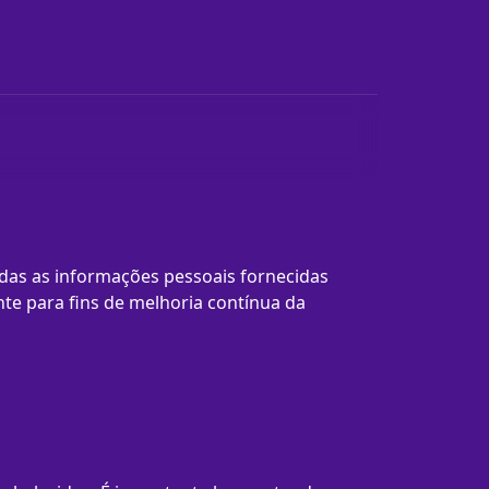
das as informações pessoais fornecidas
te para fins de melhoria contínua da