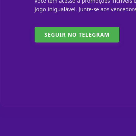
você tem acesso a promoções incríveis 
jogo inigualável. Junte-se aos vencedor
SEGUIR NO TELEGRAM