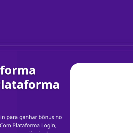
aforma
Plataforma
gin para ganhar bônus no
 Com Plataforma Login,