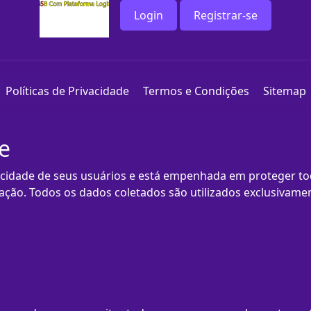
Login
Registrar-se
Políticas de Privacidade
Termos e Condições
Sitemap
de
vacidade de seus usuários e está empenhada em proteger to
ção. Todos os dados coletados são utilizados exclusivamen