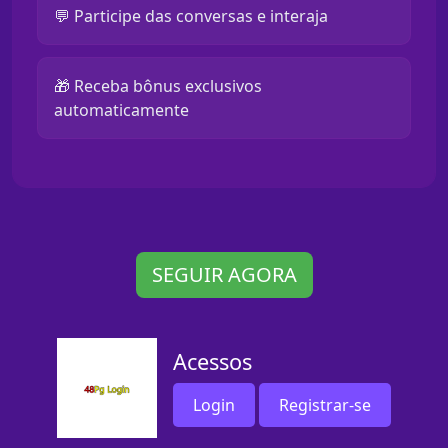
💬 Participe das conversas e interaja
🎁 Receba bônus exclusivos
automaticamente
SEGUIR AGORA
Acessos
Login
Registrar-se