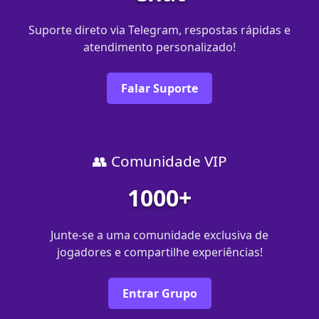
Suporte direto via Telegram, respostas rápidas e
atendimento personalizado!
Falar Suporte
👥 Comunidade VIP
1000+
Junte-se a uma comunidade exclusiva de
jogadores e compartilhe experiências!
Entrar Grupo