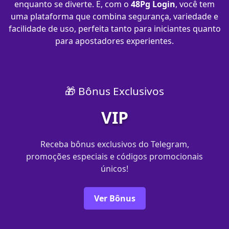
enquanto se diverte. E, com o
48Pg Login
, você tem
uma plataforma que combina segurança, variedade e
facilidade de uso, perfeita tanto para iniciantes quanto
para apostadores experientes.
🎁 Bônus Exclusivos
VIP
Receba bônus exclusivos do Telegram,
promoções especiais e códigos promocionais
únicos!
Ver Bônus