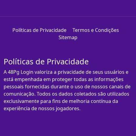
Políticas de Privacidade
Termos e Condições
Sitemap
Políticas de Privacidade
A 48Pg Login valoriza a privacidade de seus usuários e
está empenhada em proteger todas as informações
pessoais fornecidas durante o uso de nossos canais de
comunicação. Todos os dados coletados são utilizados
exclusivamente para fins de melhoria contínua da
experiência de nossos jogadores.