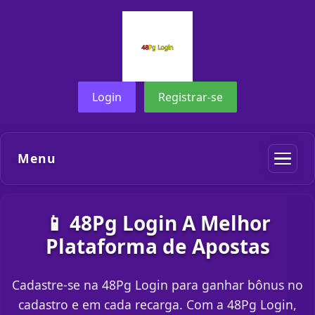
Login
Registrar-se
Menu
📱 48Pg Login A Melhor
Plataforma de Apostas
Cadastre-se na 48Pg Login para ganhar bônus no
cadastro e em cada recarga. Com a 48Pg Login,