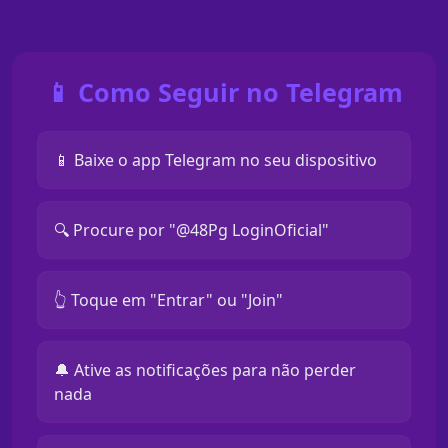
📱 Como Seguir no Telegram
📱 Baixe o app Telegram no seu dispositivo
🔍 Procure por "@48Pg LoginOficial"
👆 Toque em "Entrar" ou "Join"
🔔 Ative as notificações para não perder
nada