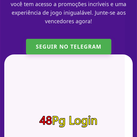
você tem acesso a promoções incríveis e uma
experiência de jogo inigualável. Junte-se aos
vencedores agora!
SEGUIR NO TELEGRAM