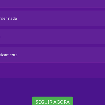
erder nada
a
aticamente
SEGUIR AGORA