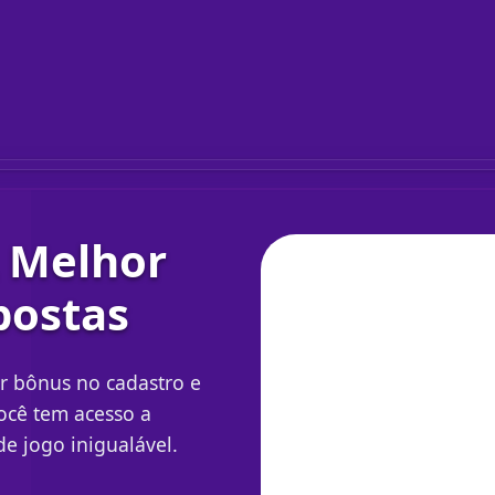
A Melhor
postas
r bônus no cadastro e
ocê tem acesso a
e jogo inigualável.