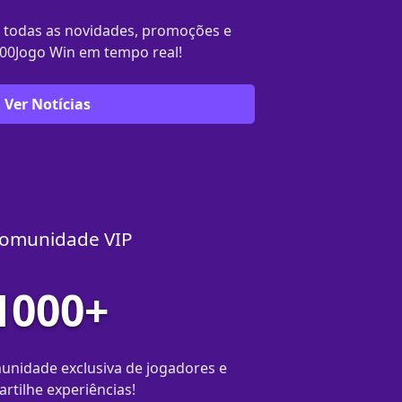
e todas as novidades, promoções e
500Jogo Win em tempo real!
Ver Notícias
Comunidade VIP
1000+
unidade exclusiva de jogadores e
rtilhe experiências!