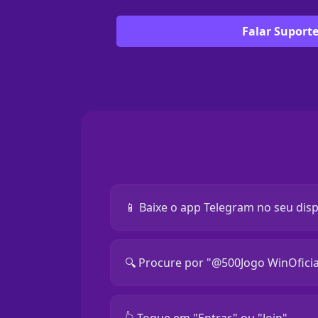
Falar Suport
📱 Baixe o app Telegram no seu disp
🔍 Procure por "@500Jogo WinOficia