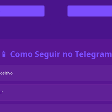
e
📱 Como Seguir no Telegram
ositivo
l"