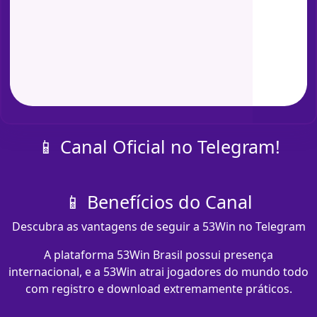
📱 Canal Oficial no Telegram!
📱 Benefícios do Canal
Descubra as vantagens de seguir a 53Win no Telegram
A plataforma 53Win Brasil possui presença
internacional, e a 53Win atrai jogadores do mundo todo
com registro e download extremamente práticos.