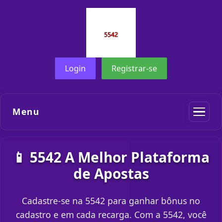
Login
Registrar-se
Menu
📱 5542 A Melhor Plataforma
de Apostas
Cadastre-se na 5542 para ganhar bônus no
cadastro e em cada recarga. Com a 5542, você