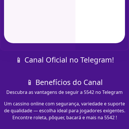
📱 Canal Oficial no Telegram!
📱 Benefícios do Canal
Descubra as vantagens de seguir a 5542 no Telegram
Um cassino online com segurança, variedade e suporte
de qualidade — escolha ideal para jogadores exigentes.
Encontre roleta, pôquer, bacará e mais na 5542 !