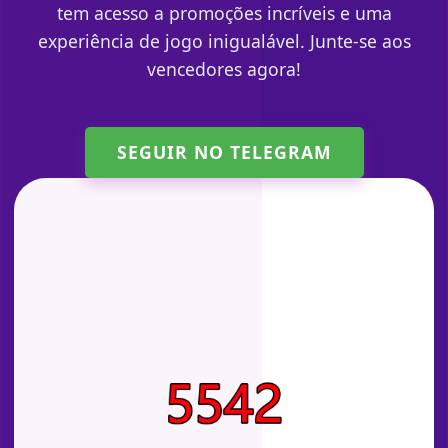
tem acesso a promoções incríveis e uma
experiência de jogo inigualável. Junte-se aos
vencedores agora!
SEGUIR NO TELEGRAM