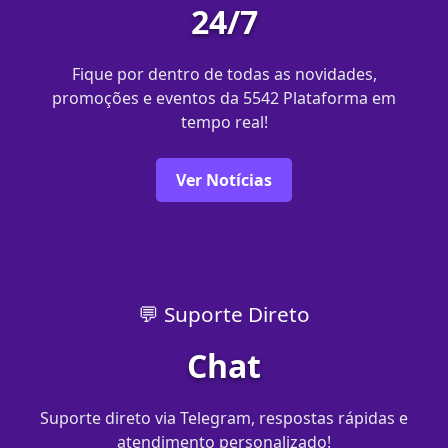
24/7
Fique por dentro de todas as novidades,
promoções e eventos da 5542 Plataforma em
tempo real!
Ver Notícias
💬 Suporte Direto
Chat
Suporte direto via Telegram, respostas rápidas e
atendimento personalizado!