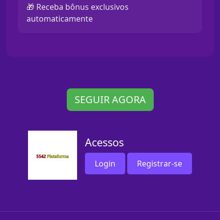
🎁 Receba bônus exclusivos
automaticamente
SEGUIR AGORA
Acessos
Login
Registrar-se