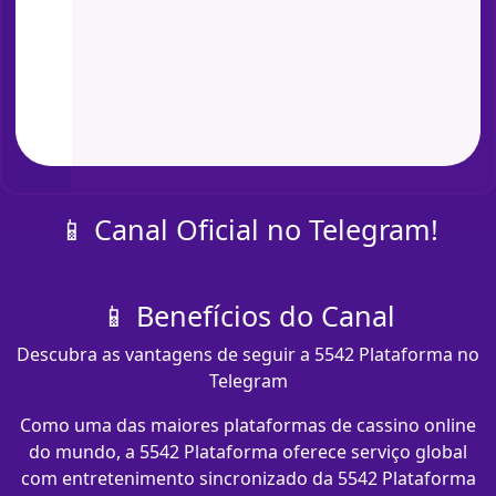
📱 Canal Oficial no Telegram!
📱 Benefícios do Canal
Descubra as vantagens de seguir a 5542 Plataforma no
Telegram
Como uma das maiores plataformas de cassino online
do mundo, a 5542 Plataforma oferece serviço global
com entretenimento sincronizado da 5542 Plataforma