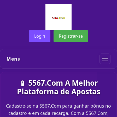
Login
Registrar-se
Menu
📱 5567.Com A Melhor
Plataforma de Apostas
Cadastre-se na 5567.Com para ganhar bônus no
cadastro e em cada recarga. Com a 5567.Com,