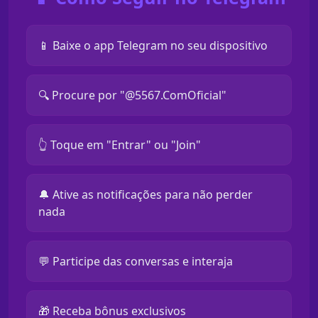
📱 Baixe o app Telegram no seu dispositivo
🔍 Procure por "@5567.ComOficial"
👆 Toque em "Entrar" ou "Join"
🔔 Ative as notificações para não perder
nada
💬 Participe das conversas e interaja
🎁 Receba bônus exclusivos