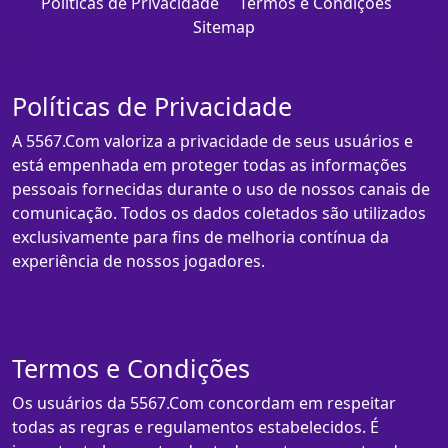
Políticas de Privacidade
Termos e Condições
Sitemap
Políticas de Privacidade
A 5567.Com valoriza a privacidade de seus usuários e
está empenhada em proteger todas as informações
pessoais fornecidas durante o uso de nossos canais de
comunicação. Todos os dados coletados são utilizados
exclusivamente para fins de melhoria contínua da
experiência de nossos jogadores.
Termos e Condições
Os usuários da 5567.Com concordam em respeitar
todas as regras e regulamentos estabelecidos. É