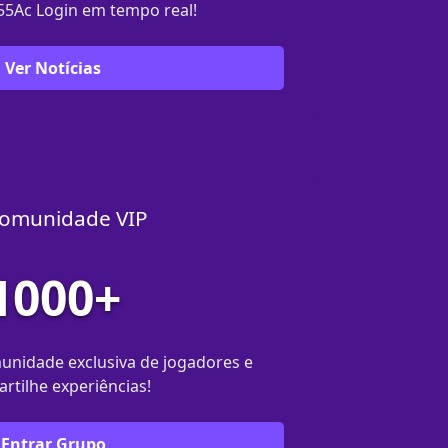
55Ac Login em tempo real!
Ver Notícias
Comunidade VIP
1000+
unidade exclusiva de jogadores e
rtilhe experiências!
Entrar Grupo