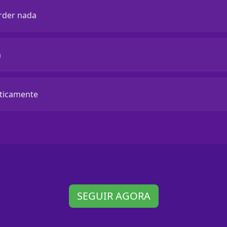
erder nada
a
aticamente
SEGUIR AGORA