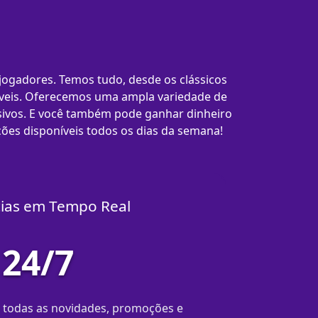
m
jogadores. Temos tudo, desde os clássicos
níveis. Oferecemos uma ampla variedade de
ssivos. E você também pode ganhar dinheiro
es disponíveis todos os dias da semana!
cias em Tempo Real
24/7
e todas as novidades, promoções e