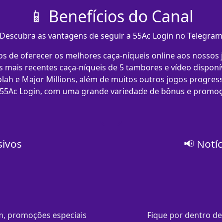
📱 Benefícios do Canal
Descubra as vantagens de seguir a 55Ac Login no Telegra
s de oferecer os melhores caça-níqueis online aos nossos 
os mais recentes caça-níqueis de 5 tambores e vídeo dispo
lah e Major Millions, além de muitos outros jogos progre
 55Ac Login, com uma grande variedade de bônus e promoçõ
sivos
📢 Notí
m, promoções especiais
Fique por dentro d