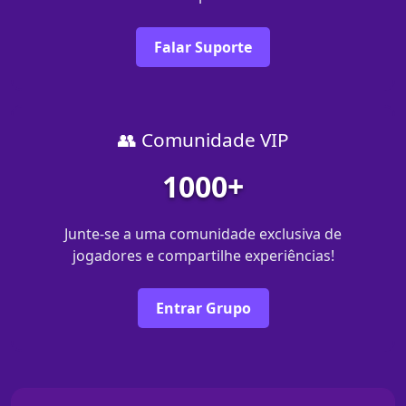
Falar Suporte
👥 Comunidade VIP
1000+
Junte-se a uma comunidade exclusiva de
jogadores e compartilhe experiências!
Entrar Grupo