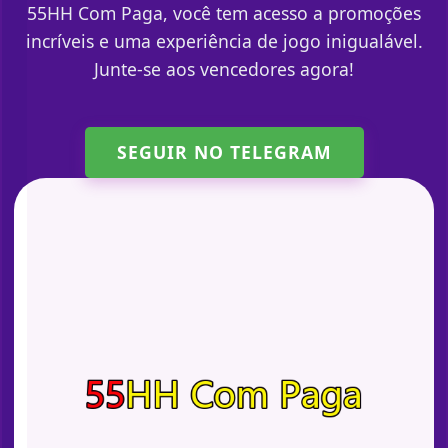
55HH Com Paga, você tem acesso a promoções
incríveis e uma experiência de jogo inigualável.
Junte-se aos vencedores agora!
SEGUIR NO TELEGRAM