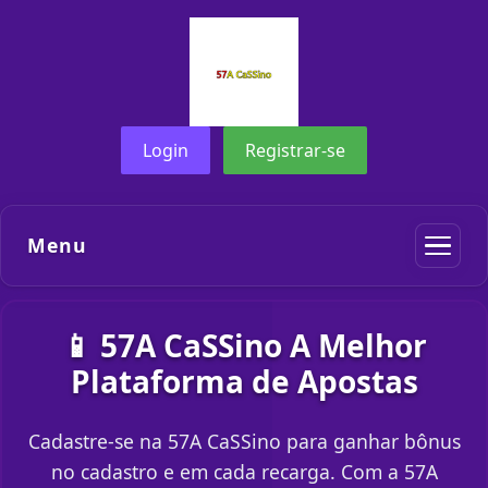
Login
Registrar-se
Menu
📱 57A CaSSino A Melhor
Plataforma de Apostas
Cadastre-se na 57A CaSSino para ganhar bônus
no cadastro e em cada recarga. Com a 57A