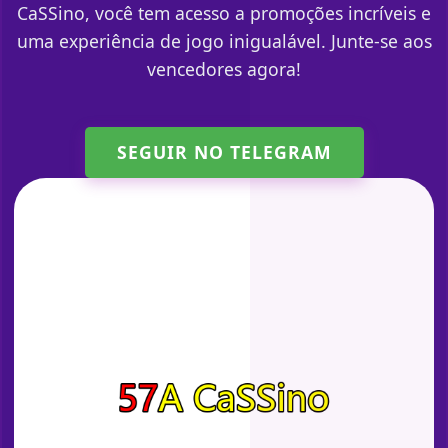
CaSSino, você tem acesso a promoções incríveis e
uma experiência de jogo inigualável. Junte-se aos
vencedores agora!
SEGUIR NO TELEGRAM