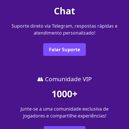
Chat
Suporte direto via Telegram, respostas rápidas e
atendimento personalizado!
Falar Suporte
👥 Comunidade VIP
1000+
Junte-se a uma comunidade exclusiva de
jogadores e compartilhe experiências!