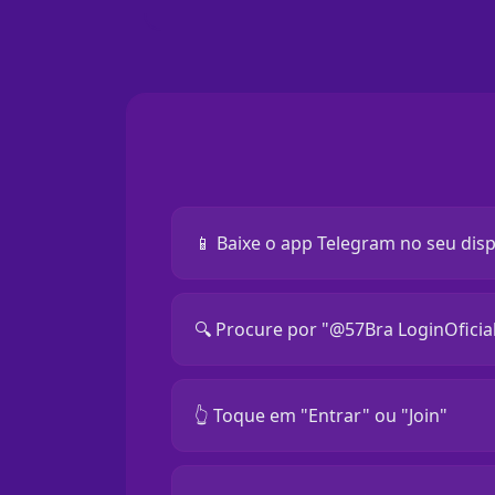
📱 Baixe o app Telegram no seu disp
🔍 Procure por "@57Bra LoginOficia
👆 Toque em "Entrar" ou "Join"