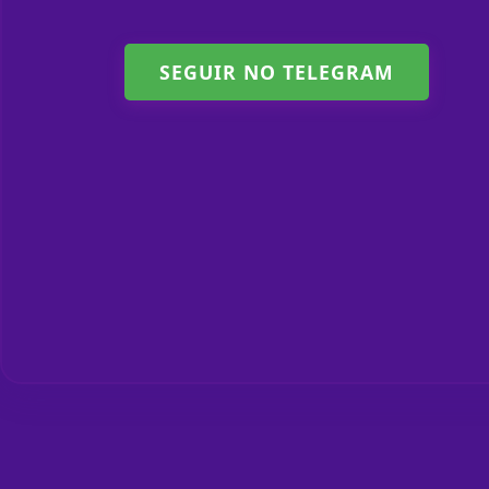
SEGUIR NO TELEGRAM