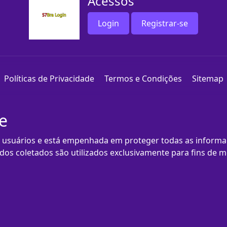
Acessos
Login
Registrar-se
Políticas de Privacidade
Termos e Condições
Sitemap
de
us usuários e está empenhada em proteger todas as informa
os coletados são utilizados exclusivamente para fins de m