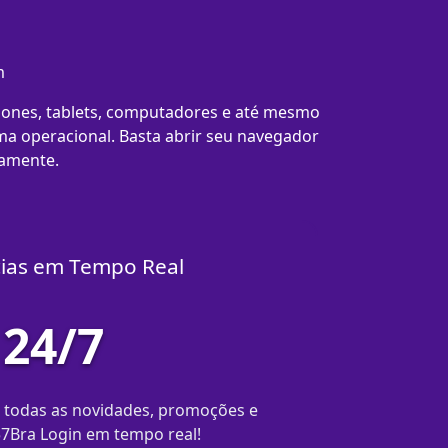
m
hones, tablets, computadores e até mesmo
ma operacional. Basta abrir seu navegador
tamente.
cias em Tempo Real
24/7
e todas as novidades, promoções e
57Bra Login em tempo real!