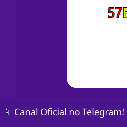
📱 Canal Oficial no Telegram!