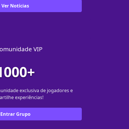
Ver Notícias
Comunidade VIP
1000+
unidade exclusiva de jogadores e
rtilhe experiências!
Entrar Grupo