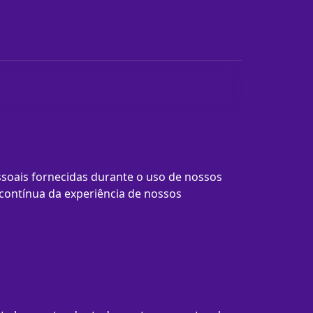
ssoais fornecidas durante o uso de nossos
 contínua da experiência de nossos