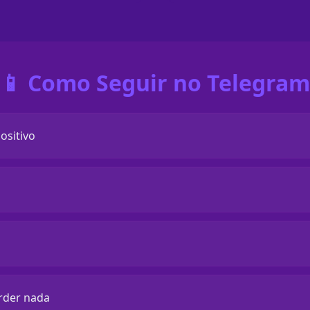
📱 Como Seguir no Telegram
ositivo
erder nada