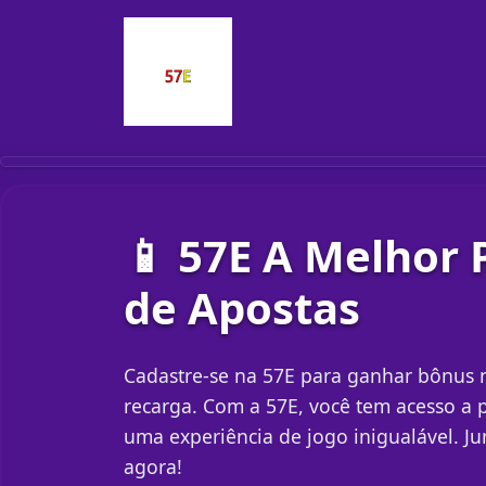
📱 57E A Melhor 
de Apostas
Cadastre-se na 57E para ganhar bônus 
recarga. Com a 57E, você tem acesso a 
uma experiência de jogo inigualável. J
agora!