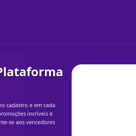
Plataforma
no cadastro e em cada
promoções incríveis e
unte-se aos vencedores