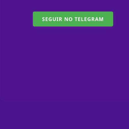
SEGUIR NO TELEGRAM