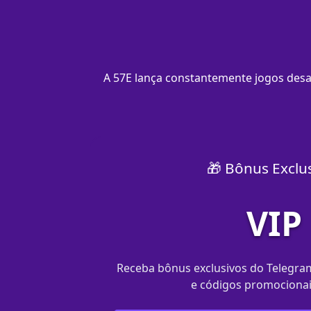
A 57E lança constantemente jogos desaf
🎁 Bônus Exclu
VIP
Receba bônus exclusivos do Telegra
e códigos promocionai