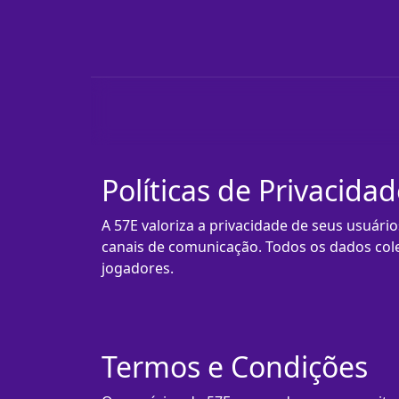
Políticas de Privacida
A 57E valoriza a privacidade de seus usuár
canais de comunicação. Todos os dados cole
jogadores.
Termos e Condições