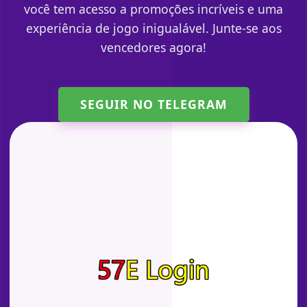
você tem acesso a promoções incríveis e uma
experiência de jogo inigualável. Junte-se aos
vencedores agora!
SEGUIR NO TELEGRAM