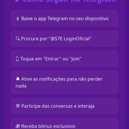
📱 Baixe o app Telegram no seu dispositivo
🔍 Procure por "@57E LoginOficial"
👆 Toque em "Entrar" ou "Join"
🔔 Ative as notificações para não perder
nada
💬 Participe das conversas e interaja
🎁 Receba bônus exclusivos