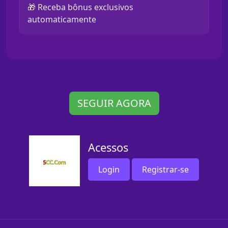
🎁 Receba bônus exclusivos
automaticamente
SEGUIR AGORA
Acessos
Login
Registrar-se