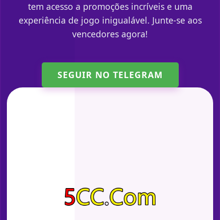
tem acesso a promoções incríveis e uma
experiência de jogo inigualável. Junte-se aos
vencedores agora!
SEGUIR NO TELEGRAM