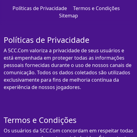
Políticas de Privacidade
Termos e Condições
Sitemap
Políticas de Privacidade
A 5CC.Com valoriza a privacidade de seus usuários e
está empenhada em proteger todas as informações
pessoais fornecidas durante o uso de nossos canais de
comunicação. Todos os dados coletados são utilizados
exclusivamente para fins de melhoria contínua da
experiência de nossos jogadores.
Termos e Condições
Os usuários da 5CC.Com concordam em respeitar todas