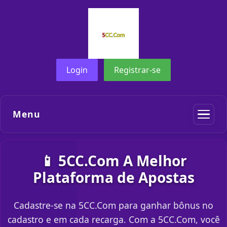
Login
Registrar-se
Menu
📱 5CC.Com A Melhor
Plataforma de Apostas
Cadastre-se na 5CC.Com para ganhar bônus no
cadastro e em cada recarga. Com a 5CC.Com, você