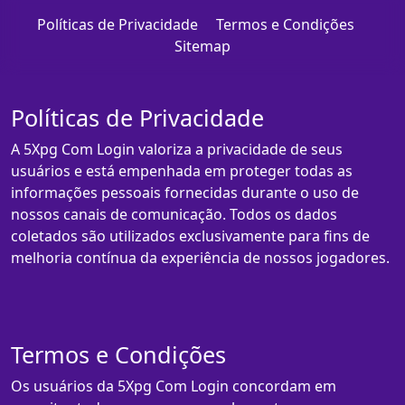
Políticas de Privacidade
Termos e Condições
Sitemap
Políticas de Privacidade
A 5Xpg Com Login valoriza a privacidade de seus
usuários e está empenhada em proteger todas as
informações pessoais fornecidas durante o uso de
nossos canais de comunicação. Todos os dados
coletados são utilizados exclusivamente para fins de
melhoria contínua da experiência de nossos jogadores.
Termos e Condições
Os usuários da 5Xpg Com Login concordam em