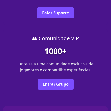
Falar Suporte
👥 Comunidade VIP
1000+
Junte-se a uma comunidade exclusiva de
jogadores e compartilhe experiências!
Entrar Grupo