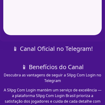
📱 Canal Oficial no Telegram!
📱 Benefícios do Canal
Descubra as vantagens de seguir a 5Xpg Com Login no
Telegram
A 5Xpg Com Login mantém um serviço de excelência —
a plataforma 5Xpg Com Login Brasil prioriza a
satisfação dos jogadores e cuida de cada detalhe com