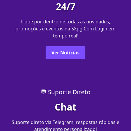
24/7
Fique por dentro de todas as novidades,
promoções e eventos da 5Xpg Com Login em
tempo real!
Ver Notícias
💬 Suporte Direto
Chat
Suporte direto via Telegram, respostas rápidas e
atendimento personalizado!