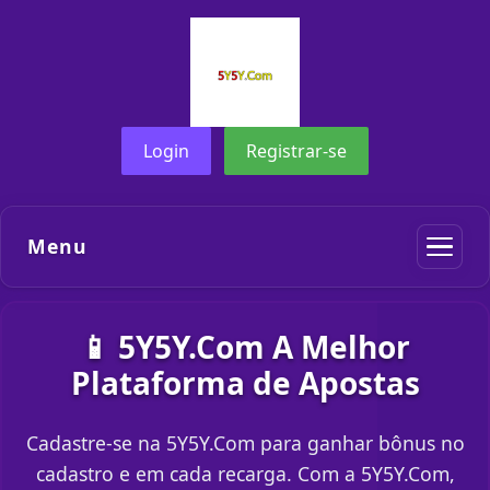
Login
Registrar-se
Menu
📱 5Y5Y.Com A Melhor
Plataforma de Apostas
Cadastre-se na 5Y5Y.Com para ganhar bônus no
cadastro e em cada recarga. Com a 5Y5Y.Com,