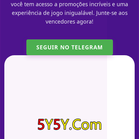
você tem acesso a promoções incríveis e uma
experiência de jogo inigualável. Junte-se aos
vencedores agora!
SEGUIR NO TELEGRAM