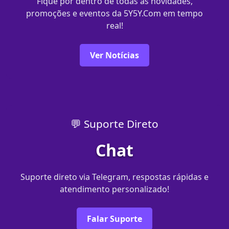
Fique por dentro de todas as novidades,
promoções e eventos da 5Y5Y.Com em tempo
real!
Ver Notícias
💬 Suporte Direto
Chat
Suporte direto via Telegram, respostas rápidas e
atendimento personalizado!
Falar Suporte