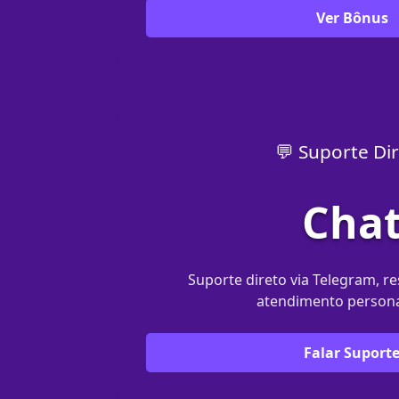
Ver Bônus
💬 Suporte Di
Cha
Suporte direto via Telegram, r
atendimento persona
Falar Suport