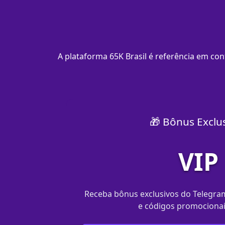
A plataforma 65K Brasil é referência em co
🎁 Bônus Exclu
VIP
Receba bônus exclusivos do Telegra
e códigos promocionai