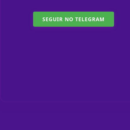
SEGUIR NO TELEGRAM