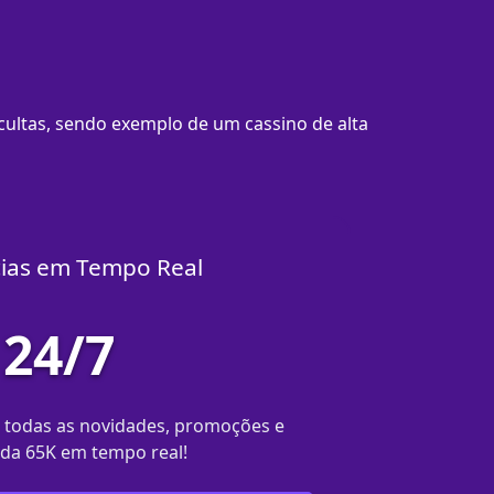
cultas, sendo exemplo de um cassino de alta
cias em Tempo Real
24/7
e todas as novidades, promoções e
 da 65K em tempo real!