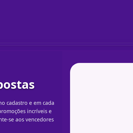
postas
no cadastro e em cada
promoções incríveis e
unte-se aos vencedores