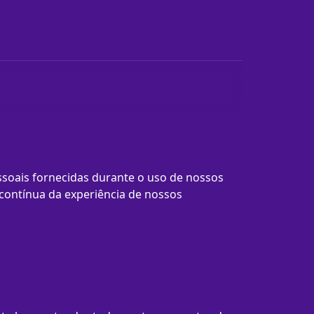
ssoais fornecidas durante o uso de nossos
 contínua da experiência de nossos