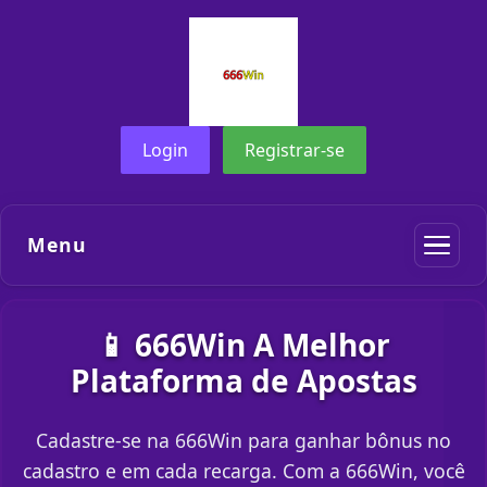
Login
Registrar-se
Menu
📱 666Win A Melhor
Plataforma de Apostas
Cadastre-se na 666Win para ganhar bônus no
cadastro e em cada recarga. Com a 666Win, você