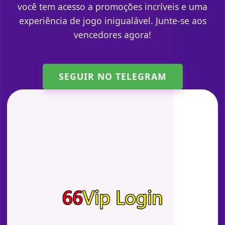
você tem acesso a promoções incríveis e uma
experiência de jogo inigualável. Junte-se aos
vencedores agora!
SEGUIR NO TELEGRAM