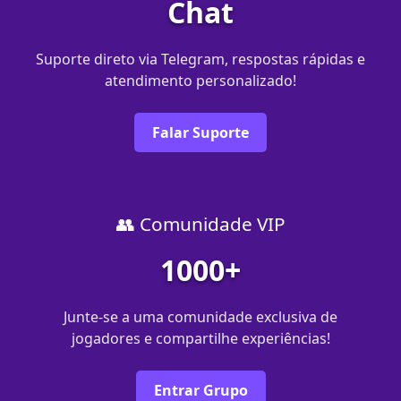
Chat
Suporte direto via Telegram, respostas rápidas e
atendimento personalizado!
Falar Suporte
👥 Comunidade VIP
1000+
Junte-se a uma comunidade exclusiva de
jogadores e compartilhe experiências!
Entrar Grupo