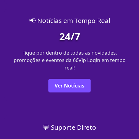
📢 Notícias em Tempo Real
24/7
Fique por dentro de todas as novidades,
promoções e eventos da 66Vip Login em tempo
real!
Ver Notícias
💬 Suporte Direto