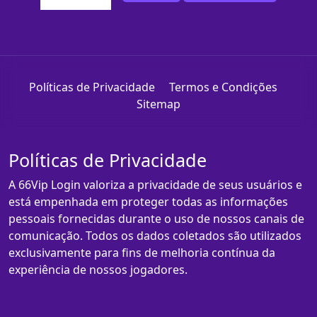
Políticas de Privacidade
Termos e Condições
Sitemap
Políticas de Privacidade
A 66Vip Login valoriza a privacidade de seus usuários e
está empenhada em proteger todas as informações
pessoais fornecidas durante o uso de nossos canais de
comunicação. Todos os dados coletados são utilizados
exclusivamente para fins de melhoria contínua da
experiência de nossos jogadores.