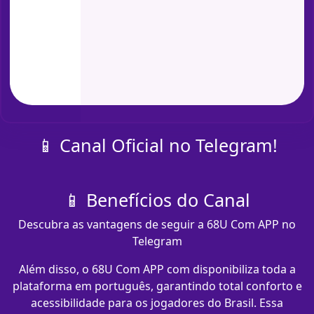
📱 Canal Oficial no Telegram!
📱 Benefícios do Canal
Descubra as vantagens de seguir a 68U Com APP no
Telegram
Além disso, o 68U Com APP com​ disponibiliza toda a
plataforma em português, garantindo total conforto e
acessibilidade para os jogadores do Brasil. Essa