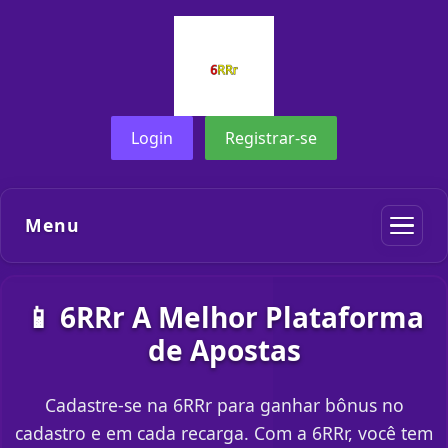
Login
Registrar-se
Menu
📱 6RRr A Melhor Plataforma
de Apostas
Cadastre-se na 6RRr para ganhar bônus no
cadastro e em cada recarga. Com a 6RRr, você tem