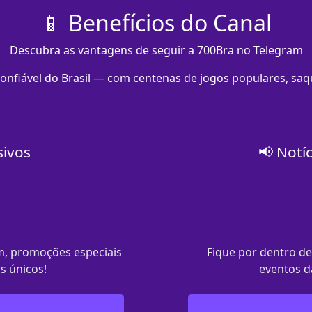
📱 Benefícios do Canal
Descubra as vantagens de seguir a 700Bra no Telegram
confiável do Brasil — com centenas de jogos populares, saqu
sivos
📢 Notí
m, promoções especiais
Fique por dentro d
s únicos!
eventos d