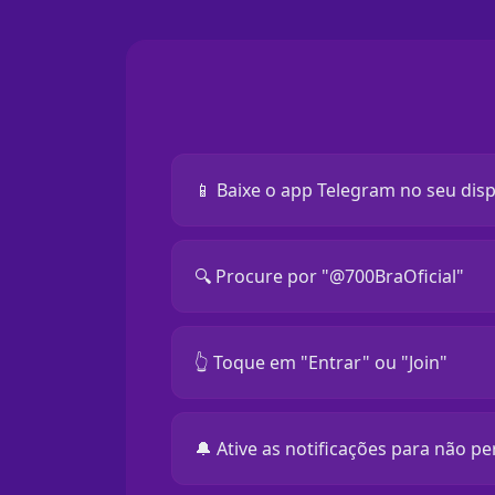
📱 Baixe o app Telegram no seu disp
🔍 Procure por "@700BraOficial"
👆 Toque em "Entrar" ou "Join"
🔔 Ative as notificações para não p