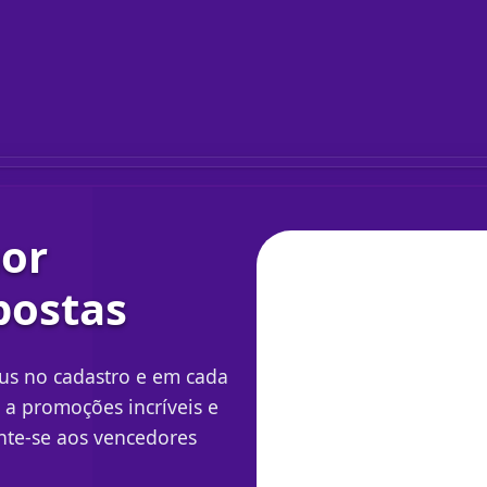
hor
postas
us no cadastro e em cada
 a promoções incríveis e
unte-se aos vencedores