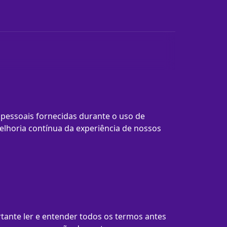
 pessoais fornecidas durante o uso de
elhoria contínua da experiência de nossos
tante ler e entender todos os termos antes