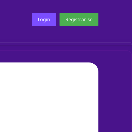
Login
Registrar-se