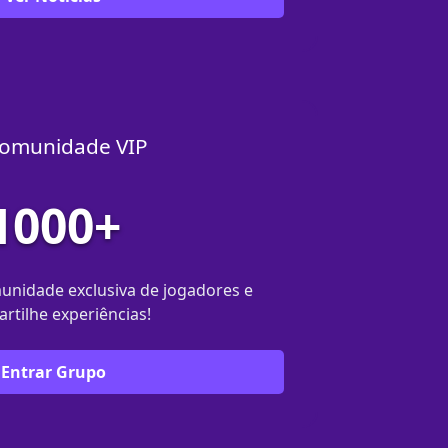
Comunidade VIP
1000+
unidade exclusiva de jogadores e
rtilhe experiências!
Entrar Grupo