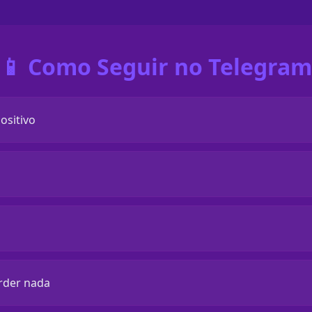
📱 Como Seguir no Telegram
ositivo
erder nada