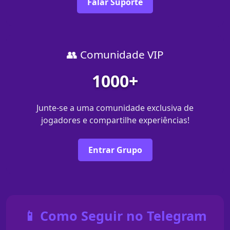
Falar Suporte
👥 Comunidade VIP
1000+
Junte-se a uma comunidade exclusiva de
jogadores e compartilhe experiências!
Entrar Grupo
📱 Como Seguir no Telegram