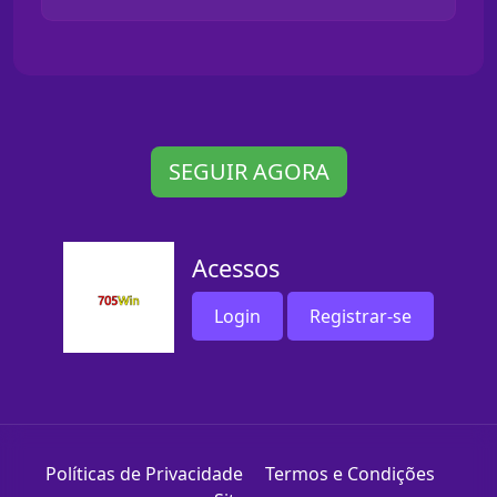
SEGUIR AGORA
Acessos
Login
Registrar-se
Políticas de Privacidade
Termos e Condições