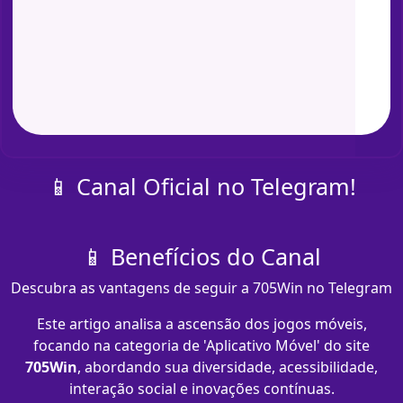
📱 Canal Oficial no Telegram!
📱 Benefícios do Canal
Descubra as vantagens de seguir a 705Win no Telegram
Este artigo analisa a ascensão dos jogos móveis,
focando na categoria de 'Aplicativo Móvel' do site
705Win
, abordando sua diversidade, acessibilidade,
interação social e inovações contínuas.