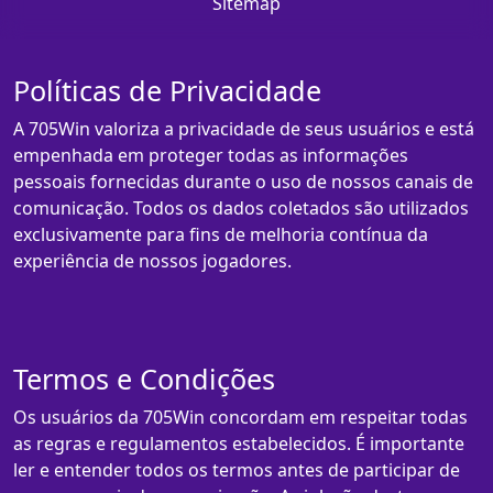
Sitemap
Políticas de Privacidade
A 705Win valoriza a privacidade de seus usuários e está
empenhada em proteger todas as informações
pessoais fornecidas durante o uso de nossos canais de
comunicação. Todos os dados coletados são utilizados
exclusivamente para fins de melhoria contínua da
experiência de nossos jogadores.
Termos e Condições
Os usuários da 705Win concordam em respeitar todas
as regras e regulamentos estabelecidos. É importante
ler e entender todos os termos antes de participar de