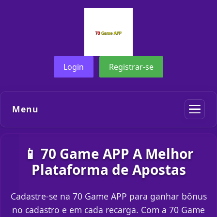
Login
Registrar-se
Menu
📱 70 Game APP A Melhor
Plataforma de Apostas
Cadastre-se na 70 Game APP para ganhar bônus
no cadastro e em cada recarga. Com a 70 Game