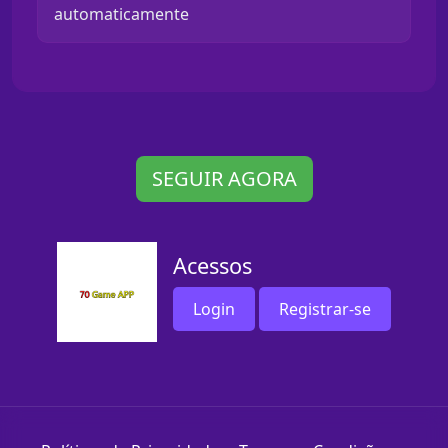
automaticamente
SEGUIR AGORA
Acessos
Login
Registrar-se