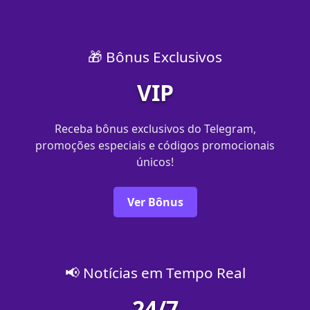
🎁 Bônus Exclusivos
VIP
Receba bônus exclusivos do Telegram,
promoções especiais e códigos promocionais
únicos!
Ver Bônus
📢 Notícias em Tempo Real
24/7