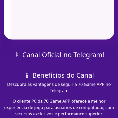
📱 Canal Oficial no Telegram!
📱 Benefícios do Canal
Descubra as vantagens de seguir a 70 Game APP no
Telegram
O cliente PC da 70 Game APP oferece a melhor
experiência de jogo para usuários de computador, com
recursos exclusivos e performance superior: