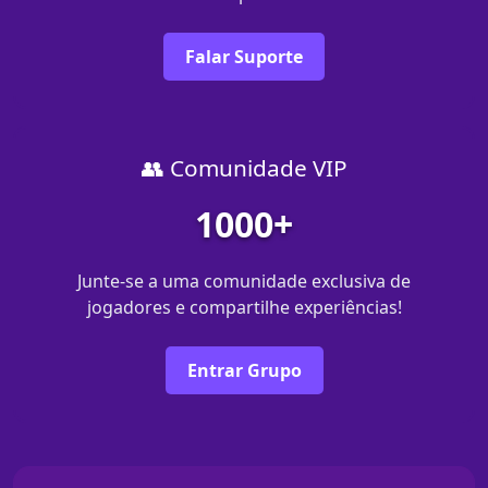
Falar Suporte
👥 Comunidade VIP
1000+
Junte-se a uma comunidade exclusiva de
jogadores e compartilhe experiências!
Entrar Grupo