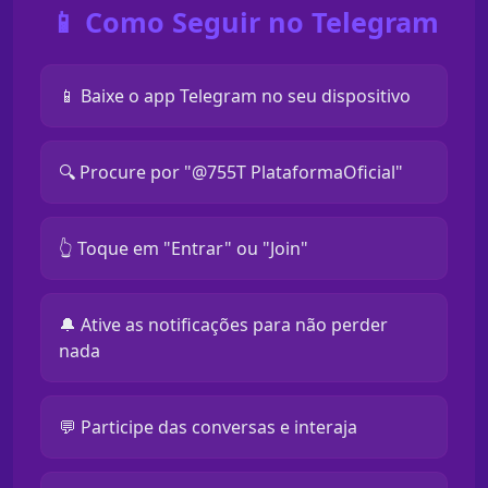
📱 Como Seguir no Telegram
📱 Baixe o app Telegram no seu dispositivo
🔍 Procure por "@755T PlataformaOficial"
👆 Toque em "Entrar" ou "Join"
🔔 Ative as notificações para não perder
nada
💬 Participe das conversas e interaja