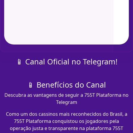
📱 Canal Oficial no Telegram!
📱 Benefícios do Canal
Descubra as vantagens de seguir a 755T Plataforma no
Telegram
Como um dos cassinos mais reconhecidos do Brasil, a
755T Plataforma conquistou os jogadores pela
operação justa e transparente na plataforma 755T