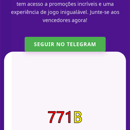
tem acesso a promoções incríveis e uma
experiência de jogo inigualável. Junte-se aos
vencedores agora!
SEGUIR NO TELEGRAM