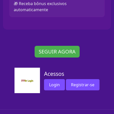
🎁 Receba bônus exclusivos
automaticamente
SEGUIR AGORA
Acessos
Login
Registrar-se