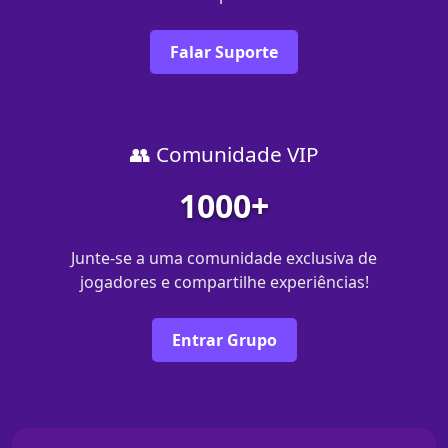
Falar Suporte
👥 Comunidade VIP
1000+
Junte-se a uma comunidade exclusiva de
jogadores e compartilhe experiências!
Entrar Grupo