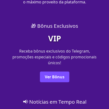
o máximo proveito da plataforma.
🎁 Bônus Exclusivos
VIP
Receba bônus exclusivos do Telegram,
promoções especiais e códigos promocionais
únicos!
Ver Bônus
📢 Notícias em Tempo Real