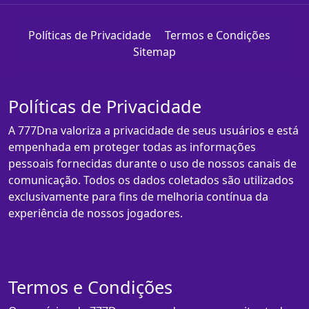
Políticas de Privacidade
Termos e Condições
Sitemap
Políticas de Privacidade
A 777Dna valoriza a privacidade de seus usuários e está
empenhada em proteger todas as informações
pessoais fornecidas durante o uso de nossos canais de
comunicação. Todos os dados coletados são utilizados
exclusivamente para fins de melhoria contínua da
experiência de nossos jogadores.
Termos e Condições