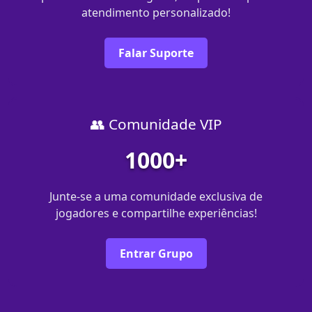
atendimento personalizado!
Falar Suporte
👥 Comunidade VIP
1000+
Junte-se a uma comunidade exclusiva de
jogadores e compartilhe experiências!
Entrar Grupo