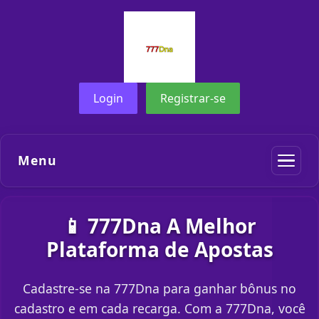
Login
Registrar-se
Menu
📱 777Dna A Melhor
Plataforma de Apostas
Cadastre-se na 777Dna para ganhar bônus no
cadastro e em cada recarga. Com a 777Dna, você