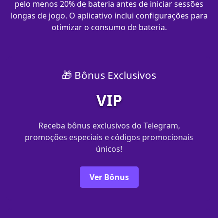
pelo menos 20% de bateria antes de iniciar sessões
longas de jogo. O aplicativo inclui configurações para
otimizar o consumo de bateria.
🎁 Bônus Exclusivos
VIP
Receba bônus exclusivos do Telegram,
promoções especiais e códigos promocionais
únicos!
Ver Bônus