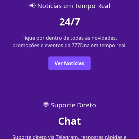
📢 Notícias em Tempo Real
24/7
Fique por dentro de todas as novidades,
promoções e eventos da 777Dna em tempo real!
Ver Notícias
💬 Suporte Direto
Chat
Suporte direto via Telegram, respostas rápidas e