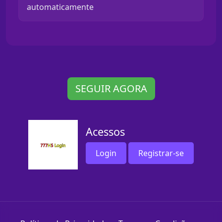
automaticamente
SEGUIR AGORA
Acessos
Login
Registrar-se