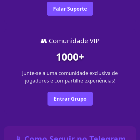
Falar Suporte
👥 Comunidade VIP
1000+
Junte-se a uma comunidade exclusiva de
jogadores e compartilhe experiências!
Entrar Grupo
📱 Como Seguir no Telegram