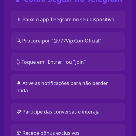
📱 Baixe o app Telegram no seu dispositivo
🔍 Procure por "@777Vip.ComOficial"
👆 Toque em "Entrar" ou "Join"
🔔 Ative as notificações para não perder
nada
💬 Participe das conversas e interaja
🎁 Receba bônus exclusivos