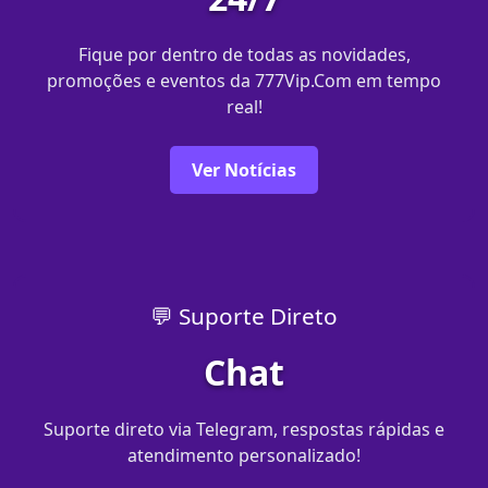
Fique por dentro de todas as novidades,
promoções e eventos da 777Vip.Com em tempo
real!
Ver Notícias
💬 Suporte Direto
Chat
Suporte direto via Telegram, respostas rápidas e
atendimento personalizado!