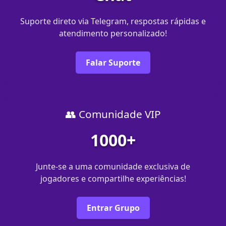
Suporte direto via Telegram, respostas rápidas e
atendimento personalizado!
Falar Suporte
👥 Comunidade VIP
1000+
Junte-se a uma comunidade exclusiva de
jogadores e compartilhe experiências!
Entrar Grupo