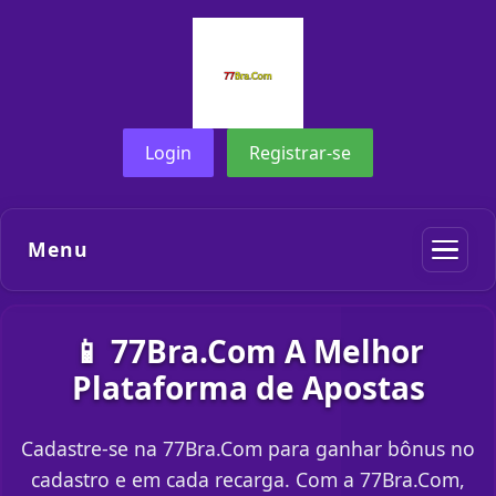
Login
Registrar-se
Menu
📱 77Bra.Com A Melhor
Plataforma de Apostas
Cadastre-se na 77Bra.Com para ganhar bônus no
cadastro e em cada recarga. Com a 77Bra.Com,