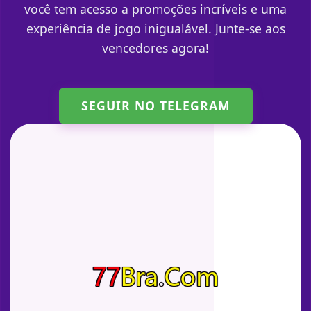
você tem acesso a promoções incríveis e uma
experiência de jogo inigualável. Junte-se aos
vencedores agora!
SEGUIR NO TELEGRAM