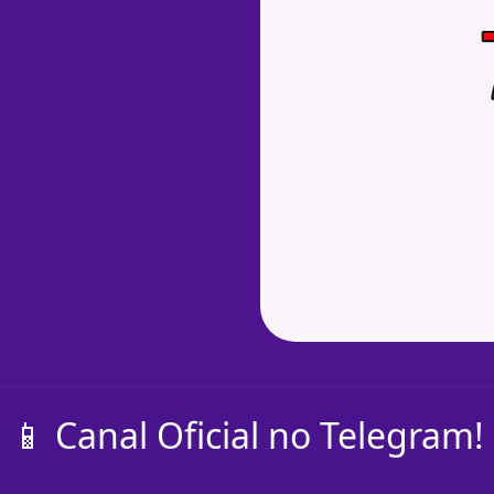
📱 Canal Oficial no Telegram!