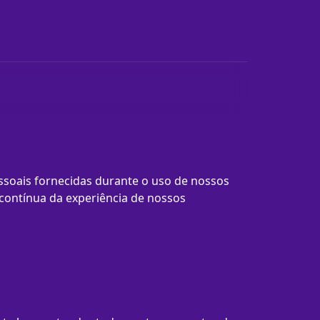
ssoais fornecidas durante o uso de nossos
 contínua da experiência de nossos