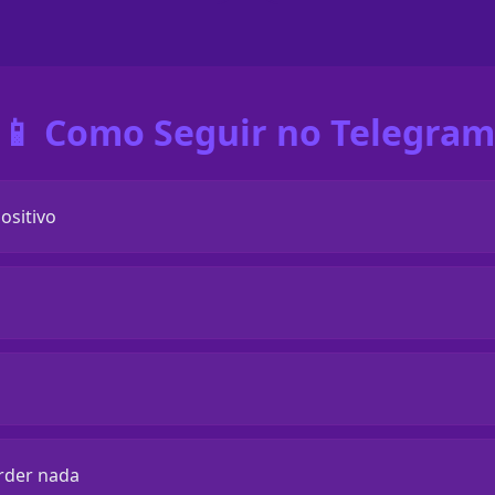
📱 Como Seguir no Telegram
ositivo
erder nada