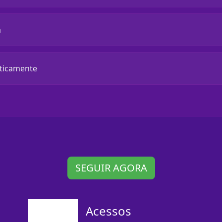
a
aticamente
SEGUIR AGORA
Acessos