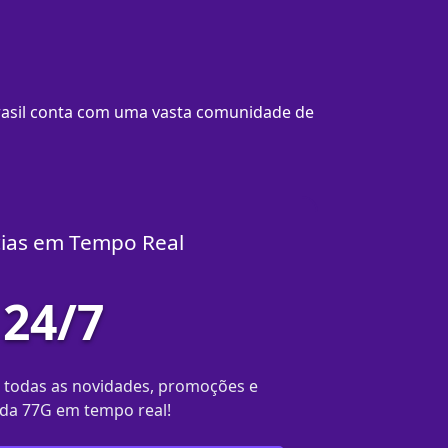
rasil conta com uma vasta comunidade de
cias em Tempo Real
24/7
e todas as novidades, promoções e
 da 77G em tempo real!