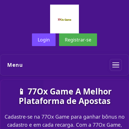
Login
Registrar-se
Menu
📱 77Ox Game A Melhor
Plataforma de Apostas
Cadastre-se na 77Ox Game para ganhar bônus no
cadastro e em cada recarga. Com a 77Ox Game,