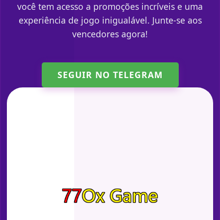
você tem acesso a promoções incríveis e uma
experiência de jogo inigualável. Junte-se aos
vencedores agora!
SEGUIR NO TELEGRAM