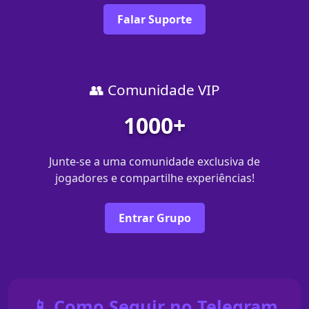
Falar Suporte
👥 Comunidade VIP
1000+
Junte-se a uma comunidade exclusiva de
jogadores e compartilhe experiências!
Entrar Grupo
📱 Como Seguir no Telegram