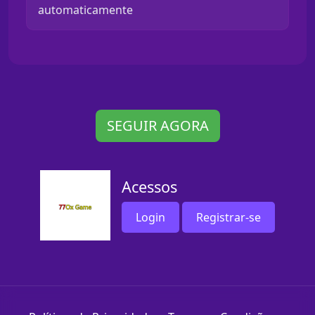
automaticamente
SEGUIR AGORA
Acessos
Login
Registrar-se