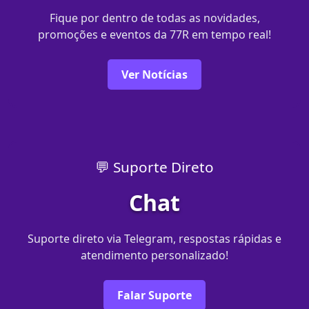
Fique por dentro de todas as novidades,
promoções e eventos da 77R em tempo real!
Ver Notícias
💬 Suporte Direto
Chat
Suporte direto via Telegram, respostas rápidas e
atendimento personalizado!
Falar Suporte