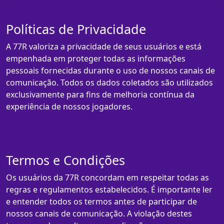
Políticas de Privacidade
A 77R valoriza a privacidade de seus usuários e está
empenhada em proteger todas as informações
pessoais fornecidas durante o uso de nossos canais de
comunicação. Todos os dados coletados são utilizados
exclusivamente para fins de melhoria contínua da
experiência de nossos jogadores.
Termos e Condições
Os usuários da 77R concordam em respeitar todas as
regras e regulamentos estabelecidos. É importante ler
e entender todos os termos antes de participar de
nossos canais de comunicação. A violação destes