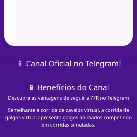
📱 Canal Oficial no Telegram!
📱 Benefícios do Canal
Descubra as vantagens de seguir a 77R no Telegram
Semelhante à corrida de cavalos virtual, a corrida de
galgos virtual apresenta galgos animados competindo
em corridas simuladas.