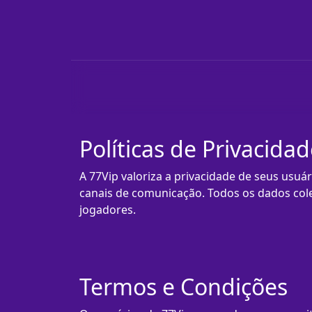
Políticas de Privacida
A 77Vip valoriza a privacidade de seus usu
canais de comunicação. Todos os dados cole
jogadores.
Termos e Condições