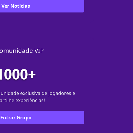
Ver Notícias
Comunidade VIP
1000+
unidade exclusiva de jogadores e
rtilhe experiências!
Entrar Grupo