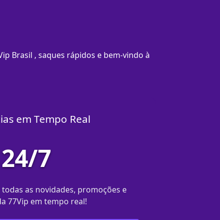
Vip Brasil , saques rápidos e bem-vindo à
cias em Tempo Real
24/7
e todas as novidades, promoções e
da 77Vip em tempo real!