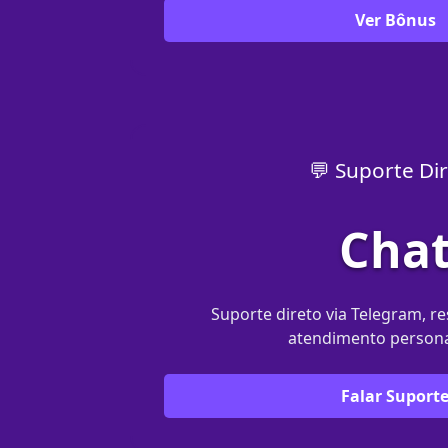
Ver Bônus
💬 Suporte Di
Cha
Suporte direto via Telegram, r
atendimento persona
Falar Suport