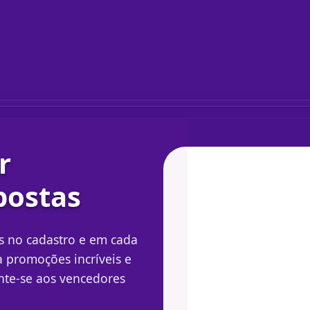
r
postas
s no cadastro e em cada
a promoções incríveis e
unte-se aos vencedores