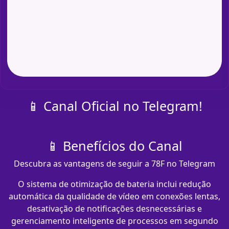
📱 Canal Oficial no Telegram!
📱 Benefícios do Canal
Descubra as vantagens de seguir a 78F no Telegram
O sistema de otimização de bateria inclui redução
automática da qualidade de vídeo em conexões lentas,
desativação de notificações desnecessárias e
gerenciamento inteligente de processos em segundo