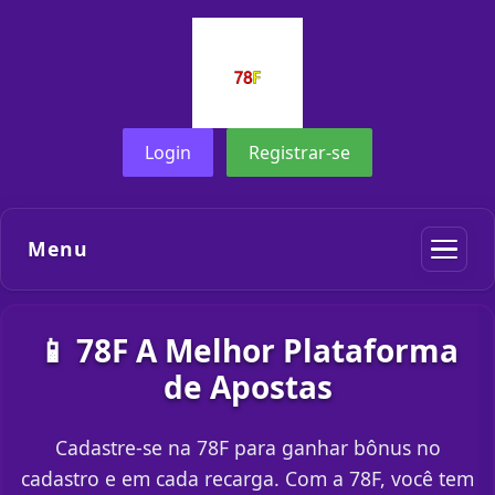
Login
Registrar-se
Menu
📱 78F A Melhor Plataforma
de Apostas
Cadastre-se na 78F para ganhar bônus no
cadastro e em cada recarga. Com a 78F, você tem