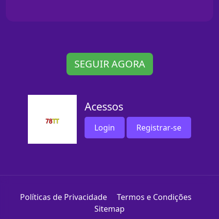
SEGUIR AGORA
Acessos
Login
Registrar-se
Políticas de Privacidade
Termos e Condições
Sitemap