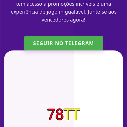
tem acesso a promoções incríveis e uma
experiência de jogo inigualável. Junte-se aos
vencedores agora!
SEGUIR NO TELEGRAM