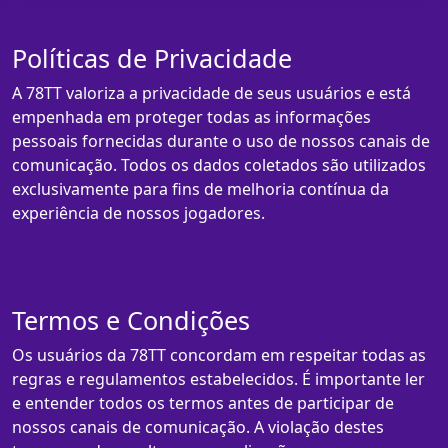
Políticas de Privacidade
A 78TT valoriza a privacidade de seus usuários e está
empenhada em proteger todas as informações
pessoais fornecidas durante o uso de nossos canais de
comunicação. Todos os dados coletados são utilizados
exclusivamente para fins de melhoria contínua da
experiência de nossos jogadores.
Termos e Condições
Os usuários da 78TT concordam em respeitar todas as
regras e regulamentos estabelecidos. É importante ler
e entender todos os termos antes de participar de
nossos canais de comunicação. A violação destes