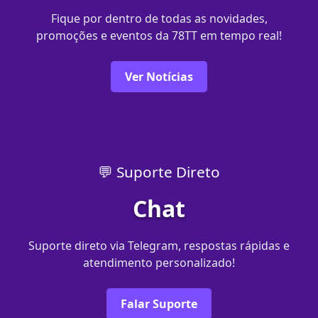
Fique por dentro de todas as novidades,
promoções e eventos da 78TT em tempo real!
Ver Notícias
💬 Suporte Direto
Chat
Suporte direto via Telegram, respostas rápidas e
atendimento personalizado!
Falar Suporte