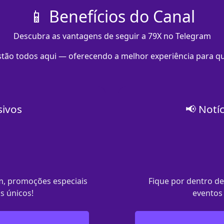
📱 Benefícios do Canal
Descubra as vantagens de seguir a 79X no Telegram
 estão todos aqui — oferecendo a melhor experiência para
sivos
📢 Notí
m, promoções especiais
Fique por dentro d
s únicos!
eventos