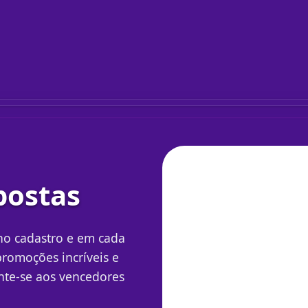
postas
no cadastro e em cada
promoções incríveis e
unte-se aos vencedores