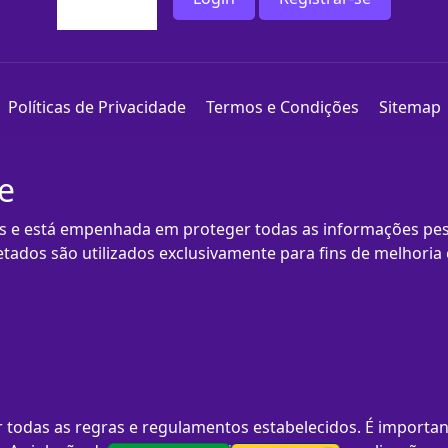
Políticas de Privacidade
Termos e Condições
Sitemap
de
ios e está empenhada em proteger todas as informações pe
tados são utilizados exclusivamente para fins de melhoria
todas as regras e regulamentos estabelecidos. É importan