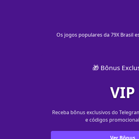
Os jogos populares da 79X Brasil
🎁 Bônus Exclu
VIP
Receba bônus exclusivos do Telegra
e códigos promocionai
Ver Bônus