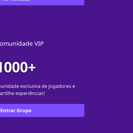
Comunidade VIP
1000+
unidade exclusiva de jogadores e
rtilhe experiências!
Entrar Grupo