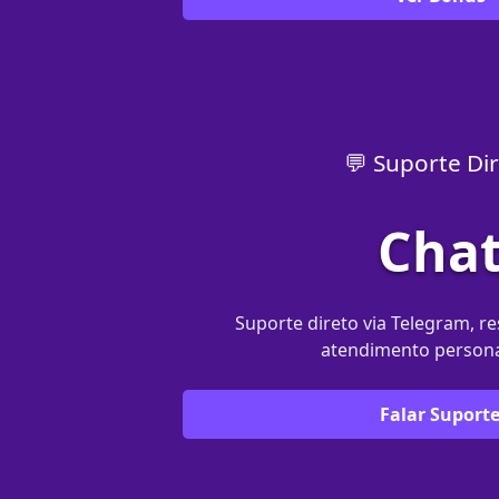
💬 Suporte Di
Cha
Suporte direto via Telegram, r
atendimento persona
Falar Suport