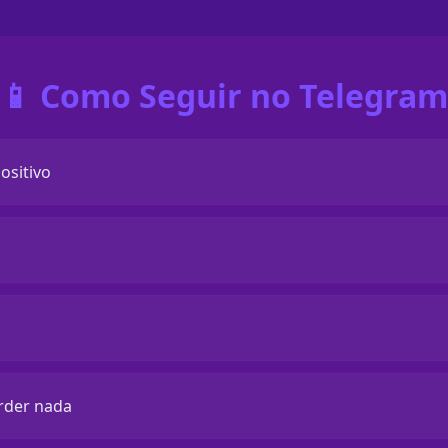
📱 Como Seguir no Telegram
ositivo
erder nada