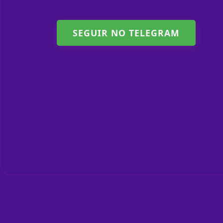
SEGUIR NO TELEGRAM