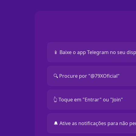
📱 Baixe o app Telegram no seu disp
🔍 Procure por "@79XOficial"
👆 Toque em "Entrar" ou "Join"
🔔 Ative as notificações para não p