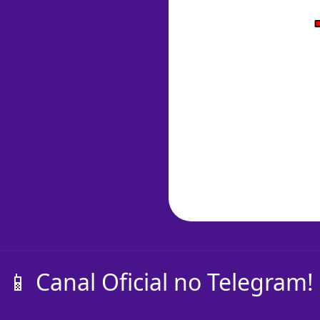
📱 Canal Oficial no Telegram!