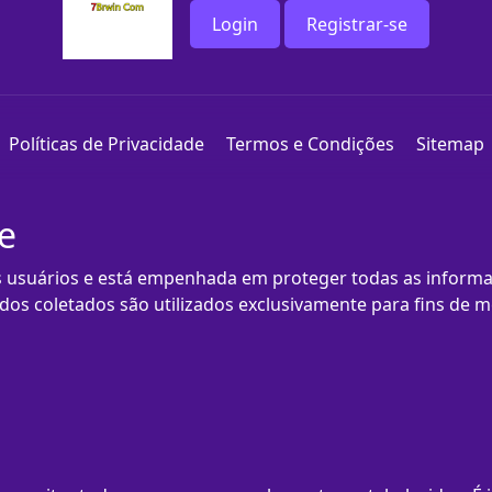
Login
Registrar-se
Políticas de Privacidade
Termos e Condições
Sitemap
de
us usuários e está empenhada em proteger todas as informa
os coletados são utilizados exclusivamente para fins de m