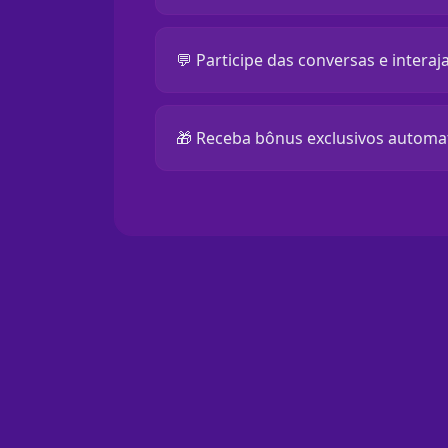
💬 Participe das conversas e interaj
🎁 Receba bônus exclusivos autom