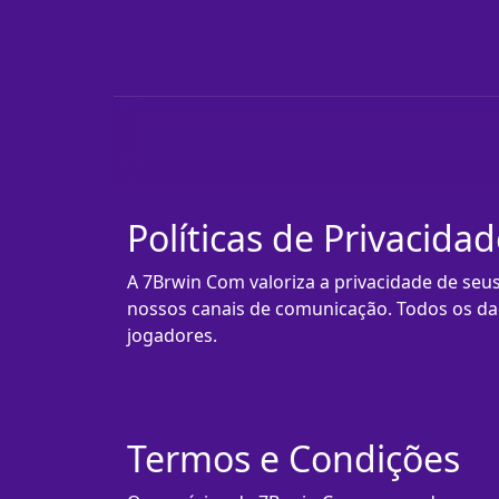
Políticas de Privacida
A 7Brwin Com valoriza a privacidade de se
nossos canais de comunicação. Todos os dad
jogadores.
Termos e Condições