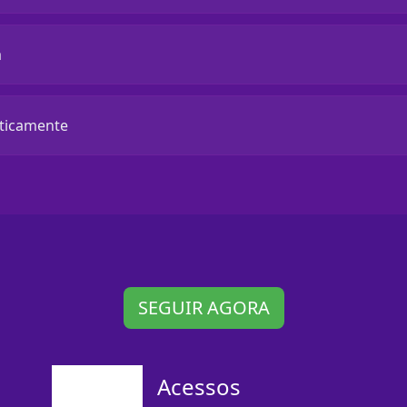
a
aticamente
SEGUIR AGORA
Acessos