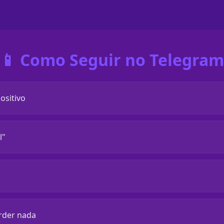
📱 Como Seguir no Telegram
ositivo
l"
erder nada