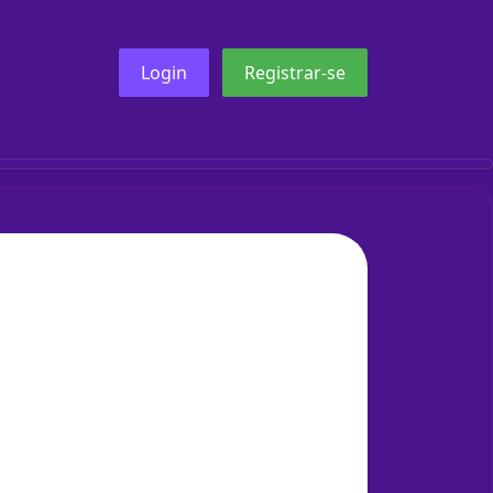
Login
Registrar-se