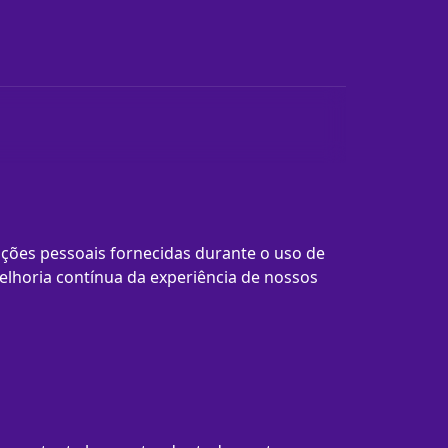
ções pessoais fornecidas durante o uso de
elhoria contínua da experiência de nossos